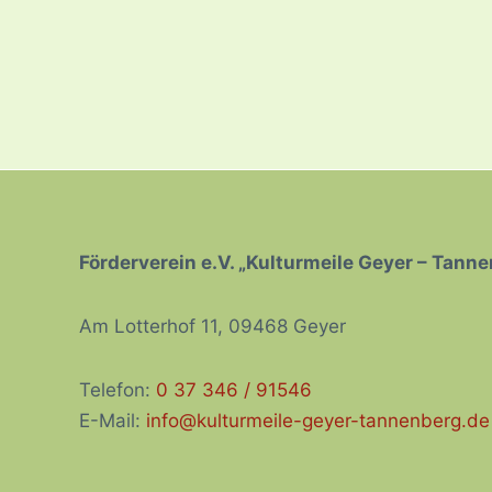
Förderverein e.V. „Kulturmeile Geyer – Tann
Am Lotterhof 11, 09468 Geyer
Telefon:
0 37 346 / 91546
E-Mail:
info@kulturmeile-geyer-tannenberg.de