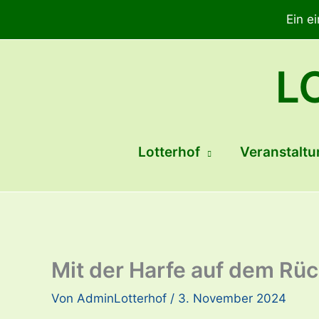
Zum
Ein e
Inhalt
springen
L
Lotterhof
Veranstaltu
Mit der Harfe auf dem Rü
Von
AdminLotterhof
/
3. November 2024