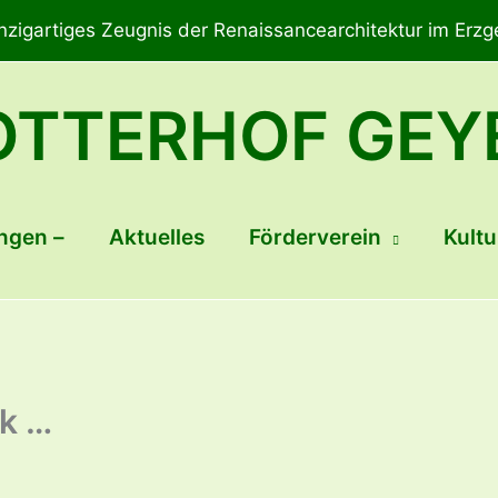
inzigartiges Zeugnis der Renaissancearchitektur im Erzg
OTTERHOF GEY
ngen –
Aktuelles
Förderverein
Kultu
ck …