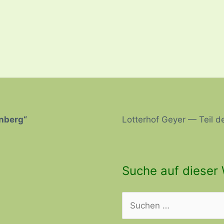
enberg“
Lotterhof Geyer — Teil de
Suche auf dieser 
Suchen
nach: