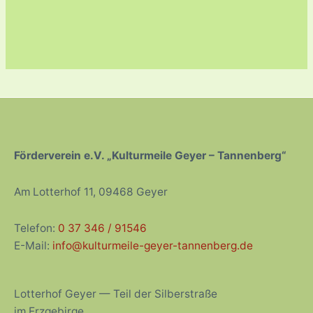
Förderverein e.V. „Kulturmeile Geyer – Tannenberg“
Am Lotterhof 11, 09468 Geyer
Telefon:
0 37 346 / 91546
E-Mail:
info@kulturmeile-geyer-tannenberg.de
Lotterhof Geyer — Teil der Silberstraße
im Erzgebirge