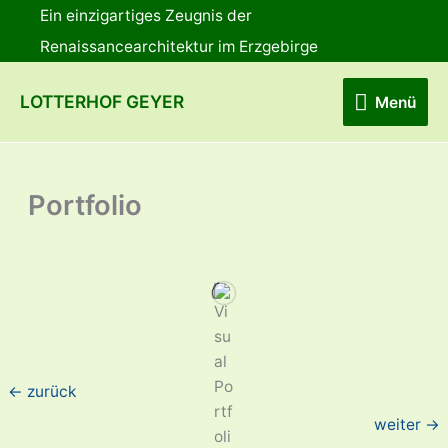
Zum
Ein einzigartiges Zeugnis der
Inhalt
Renaissancearchitektur im Erzgebirge
springen
Menü
LOTTERHOF GEYER
Menü
Portfolio
←
zurück
weiter
→